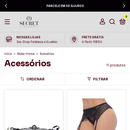
PARCELE EM 5X S/JUROS
0
NOSSAS LOJAS
FRETE GRÁTIS
Sex Shop Fortaleza e Eusébio
A Partir R$150
Início
>
Moda Íntima
>
Acessórios
Acessórios
11 produtos
ORDENAR
FILTRAR