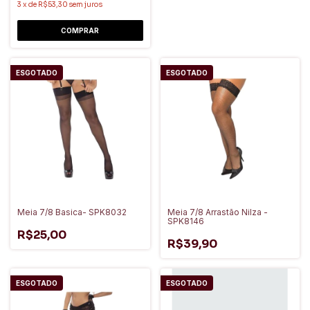
3
x
de
R$53,30
sem juros
ESGOTADO
ESGOTADO
Meia 7/8 Basica- SPK8032
Meia 7/8 Arrastão Nilza -
SPK8146
R$25,00
R$39,90
ESGOTADO
ESGOTADO